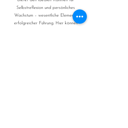
bietet den idealen Rahmen für
Selbstreflexion und persönliches
Wachstum – wesentliche Elemente
erfolgreicher Führung. Hier können
Führungskräfte ihre Vision schärfen und
authentische Führungsqualitäten
entwickeln.
Work-Life-Integration
Shambala bietet die perfekte Balance
zwischen produktiver Arbeit und
erholsamer Entspannung. Diese
Integration fördert nicht nur das
Wohlbefinden der Teammitglieder,